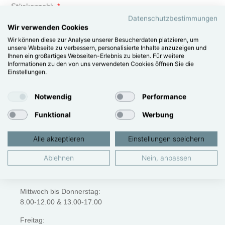
Stückanzahl:
Datenschutzbestimmungen
Wir verwenden Cookies
Wir können diese zur Analyse unserer Besucherdaten platzieren, um
NACHRICHT SENDEN
unsere Webseite zu verbessern, personalisierte Inhalte anzuzeigen und
Ihnen ein großartiges Webseiten-Erlebnis zu bieten. Für weitere
Informationen zu den von uns verwendeten Cookies öffnen Sie die
Einstellungen.
Immobilientreuhandkanzlei
Gerhard Kager GmbH
Notwendig
Performance
015121813
Funktional
Werbung
kanzlei@kagerimmo.at
Alle akzeptieren
Einstellungen speichern
Telefonzeiten
:
Ablehnen
Nein, anpassen
Montag bis Dienstag:
8.00-12.00 & 13.00-16.30
Mittwoch bis Donnerstag:
8.00-12.00 & 13.00-17.00
Freitag: